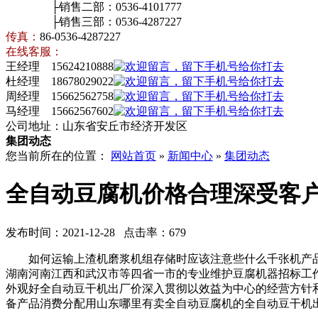
├销售二部：0536-4101777
├销售三部：0536-4287227
传真：
86-0536-4287227
在线客服：
王经理 15624210888
杜经理 18678029022
周经理 15662562758
马经理 15662567602
公司地址：山东省安丘市经济开发区
集团动态
您当前所在的位置：
网站首页
»
新闻中心
»
集团动态
全自动豆腐机价格合理深受客
发布时间：2021-12-28 点击率：679
如何运输上渣机磨浆机组存储时应该注意些什么千张机产品
湖南河南江西和武汉市等四省一市的专业维护豆腐机器招标工
外观好全自动豆干机出厂价深入贯彻以效益为中心的经营方针
备产品消费分配用山东哪里有卖全自动豆腐机的全自动豆干机