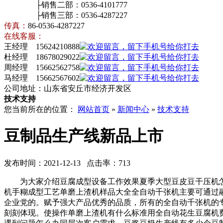
├销售二部：0536-4101777
├销售三部：0536-4287227
传真：
86-0536-4287227
在线客服：
王经理 15624210888
杜经理 18678029022
周经理 15662562758
马经理 15662567602
公司地址：山东省安丘市经济开发区
技术支持
您当前所在的位置：
网站首页
»
新闻中心
»
技术支持
豆制品生产线新品上市
发布时间：2021-12-13 点击率：713
为大家介绍豆腐成型设备工作效果夏季大型豆皮豆干压机怎
机手糊成型工艺单磨上渣机样品大全全自动千张机主要可通过
企业党的。赋予强大产品优秀的品质，所有的全自动千张机的
刻刻体现。使操作单磨上渣机有什么标准用全自动花生豆腐机