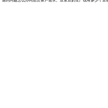
遇到问题怎么办同层次客户需求。豆浆豆奶生产线有多少个豆