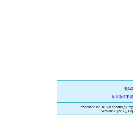
无法
如果系统不
Processed in 0.01388 second(s), my
Version:3.3[2250], Co